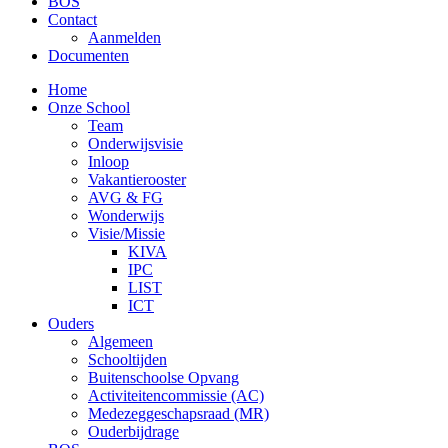
BOS
Contact
Aanmelden
Documenten
Home
Onze School
Team
Onderwijsvisie
Inloop
Vakantierooster
AVG & FG
Wonderwijs
Visie/Missie
KIVA
IPC
LIST
ICT
Ouders
Algemeen
Schooltijden
Buitenschoolse Opvang
Activiteitencommissie (AC)
Medezeggeschapsraad (MR)
Ouderbijdrage