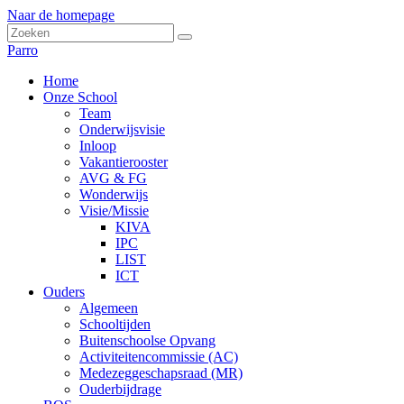
Naar de homepage
Parro
Home
Onze School
Team
Onderwijsvisie
Inloop
Vakantierooster
AVG & FG
Wonderwijs
Visie/Missie
KIVA
IPC
LIST
ICT
Ouders
Algemeen
Schooltijden
Buitenschoolse Opvang
Activiteitencommissie (AC)
Medezeggeschapsraad (MR)
Ouderbijdrage