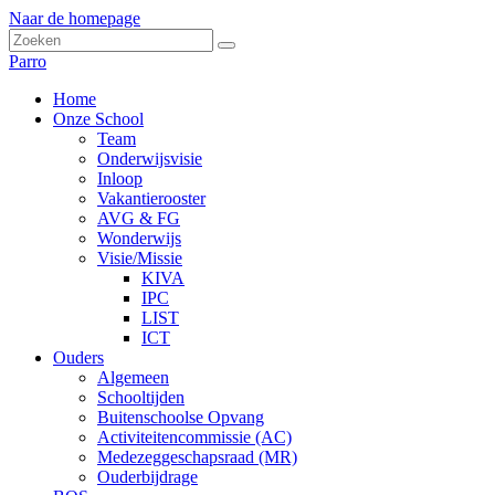
Naar de homepage
Parro
Home
Onze School
Team
Onderwijsvisie
Inloop
Vakantierooster
AVG & FG
Wonderwijs
Visie/Missie
KIVA
IPC
LIST
ICT
Ouders
Algemeen
Schooltijden
Buitenschoolse Opvang
Activiteitencommissie (AC)
Medezeggeschapsraad (MR)
Ouderbijdrage