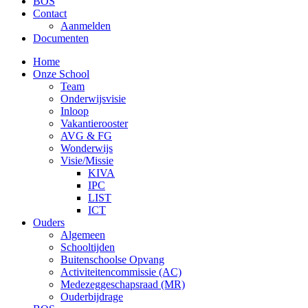
BOS
Contact
Aanmelden
Documenten
Home
Onze School
Team
Onderwijsvisie
Inloop
Vakantierooster
AVG & FG
Wonderwijs
Visie/Missie
KIVA
IPC
LIST
ICT
Ouders
Algemeen
Schooltijden
Buitenschoolse Opvang
Activiteitencommissie (AC)
Medezeggeschapsraad (MR)
Ouderbijdrage